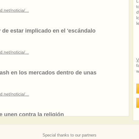
L
t
.net/noticia/...
d
l
l
 de estar implicado en el 'escándalo
.net/noticia/...
V
f
w
rash en los mercados dentro de unas
.net/noticia/...
e unen contra la religión
Special thanks to our partners