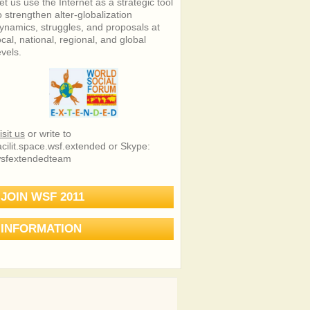
et us use the Internet as a strategic tool
o strengthen alter-globalization
ynamics, struggles, and proposals at
ocal, national, regional, and global
evels.
isit us
or write to
acilit.space.wsf.extended or Skype:
sfextendedteam
JOIN WSF 2011
INFORMATION